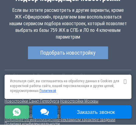
Если вы хотите рассмотреть и другие варианты, кроме
ЖК «Офицерский», предлагаем вам воспользоваться
нашим сервисом подбора новостроек, который позволяет
выбрать из базы 759 ЖК в СПБ и ЛО по 4 ключевым
параметрам
Подобрать новостройку
ЖК «Офицерский»
Россия
Санкт-Петербург
Офицерский переулок, дом 8
oficerskij.novopoisk.spb.ru
Купить квартиру в новом жилом комплексе
Используя сайт, вы соглашаетесь на обработку данных в Cookies для
«Офицерский» от «PRO-ИНВЕСТ» в Петроградском районе. Квартиры
корректной работы сайта, вашей персонализации и других целей,
различных планировок от 6 млн рублей!
предусмотренных
Политикой
Новостройки Санкт-Петербурга
Новостройки Москвы
Информация на сайте взята из открытых источников, не является
публичной офертой и распространяется для ознакомления.
Заказать звонок
Пользовательское соглашение
Соглашение о размещении
Пояснение об информационно-рекламном характере сведений
Политика конфиденциальности
По всем вопросам, связанным с актуальностью информации на
портале, пишите на эл.почту
content@novostroy-gid.ru